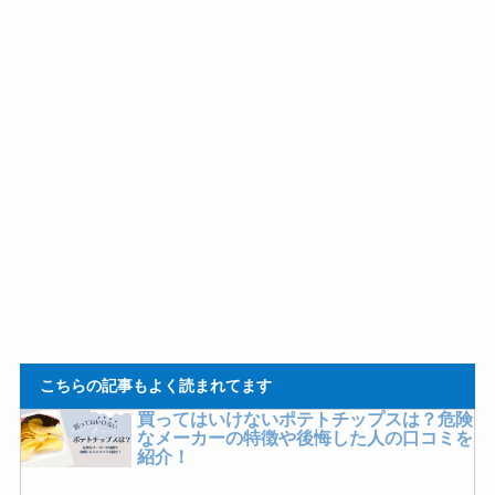
米粉が体に悪いと言われる理由は？デメリ
ットや危険性を詳しく解説！
食べてはいけないグラノーラはある？買っ
てはいけないメーカーの特徴や正しい選び
方を紹介！
買ってはいけないソーダストリームはあ
る？後悔した口コミやコスパのいい商品は
どれ？
スギナ茶が危険だと言われる理由は？効能
や副作用などを詳しく紹介！
こちらの記事もよく読まれてます
買ってはいけないポテトチップスは？危険
なメーカーの特徴や後悔した人の口コミを
紹介！
フラクトオリゴ糖が危険と言われる理由
は？デメリットや効果・おすすめを紹介！