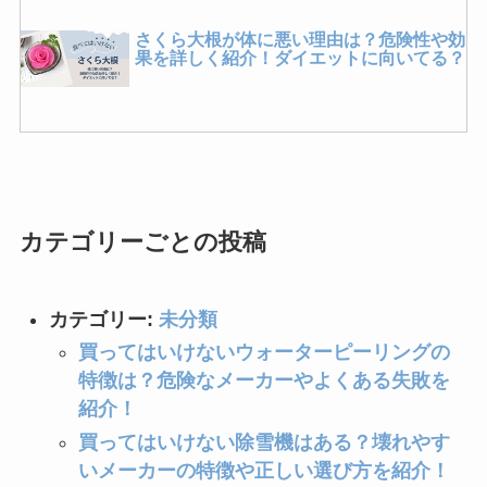
さくら大根が体に悪い理由は？危険性や効
果を詳しく紹介！ダイエットに向いてる？
買ってよかった掃除機はこれ！選び方やコ
ード式・コードレスのおすすめも紹介！
飼ってはいけないミーアキャット！後悔し
た理由や懐かないなどの口コミも紹介！
さくら大根が体に悪い理由は？危険性や効
果を詳しく紹介！ダイエットに向いてる？
カテゴリーごとの投稿
コンビニのサラダチキンが体に悪い理由
は？太るから？デメリットや後悔した人の
口コミを紹介！
カテゴリー:
未分類
買ってはいけない柔軟剤はどれ？危険なメ
ーカーの特徴や後悔した人の口コミを紹
買ってはいけないウォーターピーリングの
介！
特徴は？危険なメーカーやよくある失敗を
冷凍食品を買ってはいけない理由は？危険
なメーカーの特徴や後悔した人の口コミを
紹介！
紹介！
買ってはいけないラクトアイスはどれ？食
買ってはいけない除雪機はある？壊れやす
べてはいけない理由や体に悪いメーカーと
いメーカーの特徴や正しい選び方を紹介！
は？