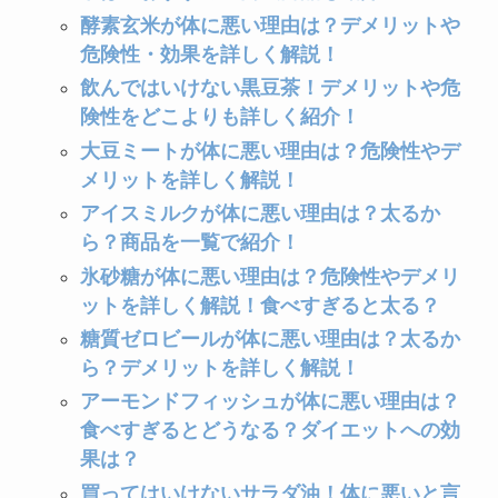
酵素玄米が体に悪い理由は？デメリットや
危険性・効果を詳しく解説！
買ってはいけないプロテインは？添加物だ
らけで危険なメーカーはどれ？おすすめ商
飲んではいけない黒豆茶！デメリットや危
品も紹介！
険性をどこよりも詳しく紹介！
大豆ミートが体に悪い理由は？危険性やデ
メリットを詳しく解説！
ルイボスティーの危険性とは？肝臓に悪
い？効能やおすすめ商品を紹介！
アイスミルクが体に悪い理由は？太るか
ら？商品を一覧で紹介！
氷砂糖が体に悪い理由は？危険性やデメリ
トマトジュースを買ってはいけない理由
ットを詳しく解説！食べすぎると太る？
は？毎日飲むと体に悪い？危険性やデメリ
ットも紹介！
糖質ゼロビールが体に悪い理由は？太るか
ら？デメリットを詳しく解説！
アーモンドフィッシュが体に悪い理由は？
煮干しが体に悪い理由は？デメリットや後
食べすぎるとどうなる？ダイエットへの効
悔した人の口コミを紹介！
果は？
買ってはいけないサラダ油！体に悪いと言