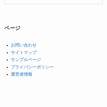
食べてはいけないヨーグルトのメーカーは
ある？買ってはいけない特徴や正しい選び
方を紹介！
ページ
コンビニのパンを買ってはいけない理由
は？体に悪い？添加物なしの商品も紹介！
お問い合わせ
サイトマップ
コーンスターチが体に悪い理由は？添加物
サンプルページ
などの危険性がある？代用品や片栗粉との
プライバシーポリシー
違いも紹介！
運営者情報
買ってはいけない洗濯洗剤はどれ？おすす
めや安全で体にいいメーカーまとめ！よく
ある失敗や口コミは？