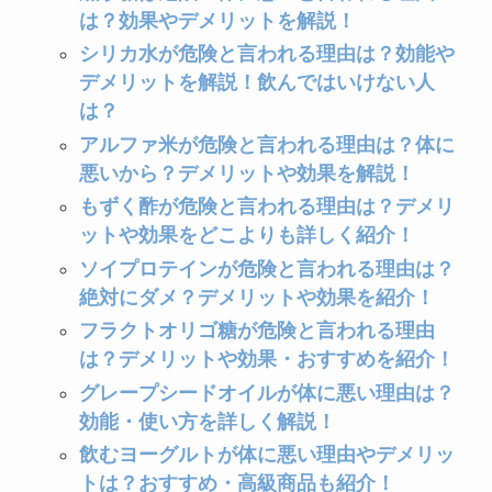
は？
は？効果やデメリットを解説！
米油が体に悪い理由は？デメリットや後悔
した人の口コミを紹介！
シリカ水が危険と言われる理由は？効能や
デメリットを解説！飲んではいけない人
買ってはいけない食品用ラップはどれ？危
は？
険なメーカーの特徴や後悔した人の口コミ
を紹介！
アルファ米が危険と言われる理由は？体に
悪いから？デメリットや効果を解説！
もずく酢が危険と言われる理由は？デメリ
買ってはいけないトースターの特徴は？壊
れやすいメーカーや後悔しないための選び
ットや効果をどこよりも詳しく紹介！
方・おすすめを紹介！
ソイプロテインが危険と言われる理由は？
絶対にダメ？デメリットや効果を紹介！
ジンジャエールが体に悪い理由は？効果や
フラクトオリゴ糖が危険と言われる理由
危険性を詳しく紹介！飲み過ぎるとどうな
は？デメリットや効果・おすすめを紹介！
る？
グレープシードオイルが体に悪い理由は？
効能・使い方を詳しく解説！
飼ってはいけないキャバリア！後悔した理
飲むヨーグルトが体に悪い理由やデメリッ
由や抜け毛がひどいなどの口コミも紹介！
トは？おすすめ・高級商品も紹介！