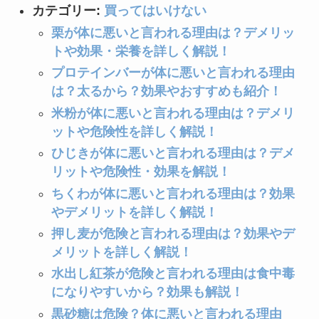
グレープシードオイルが体に悪い理由は？
カテゴリー:
買ってはいけない
効能・使い方を詳しく解説！
栗が体に悪いと言われる理由は？デメリッ
雑穀米を買ってはいけない理由は？危険性
トや効果・栄養を詳しく解説！
やメリット・デメリットなどを紹介！
プロテインバーが体に悪いと言われる理由
買ってはいけないタイヤは？メーカー別の
は？太るから？効果やおすすめも紹介！
特徴や後悔した人の口コミを紹介！
米粉が体に悪いと言われる理由は？デメリ
飼ってはいけないチワワ！理由は？後悔し
た人や飼ってよかった口コミを紹介！
ットや危険性を詳しく解説！
ひじきが体に悪いと言われる理由は？デメ
コンビニのパンを買ってはいけない理由
は？体に悪い？添加物なしの商品も紹介！
リットや危険性・効果を解説！
ナタデココが体に悪い理由は？食べ過ぎる
ちくわが体に悪いと言われる理由は？効果
とどうなる？後悔した人の口コミも紹介！
やデメリットを詳しく解説！
コーンスターチが体に悪い理由は？添加物
押し麦が危険と言われる理由は？効果やデ
などの危険性がある？代用品や片栗粉との
メリットを詳しく解説！
違いも紹介！
フォローアップミルクの危険性とは？必要
水出し紅茶が危険と言われる理由は食中毒
ないって本当？デメリットも紹介！
になりやすいから？効果も解説！
買ってはいけないラクトアイスはどれ？食
黒砂糖は危険？体に悪いと言われる理由
べてはいけない理由や体に悪いメーカーと