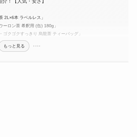
紹介！【人気・安さ】
2L×6本 ラベルレス」
ン茶 希釈用 (缶) 180g」
・ゴクゴクすっきり 烏龍茶 ティーバッグ」
もっと見る