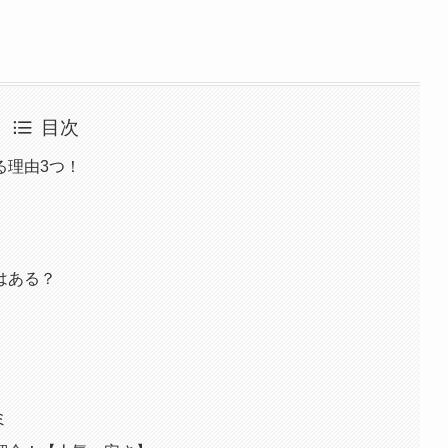
目次
る理由3つ！
はある？
ミ