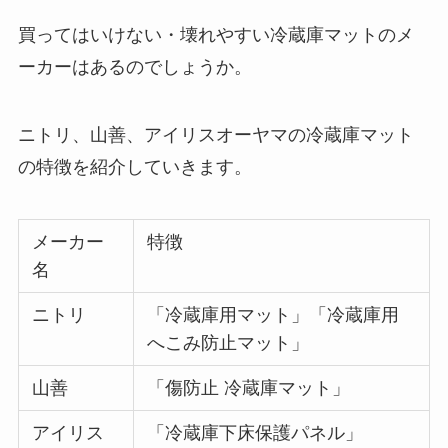
買ってはいけない・壊れやすい冷蔵庫マットのメ
ガムシロップが体に悪い理由は？危険性や
ーカーはあるのでしょうか。
成分を詳しく紹介！1日何個まで？
ニトリ、山善、アイリスオーヤマの冷蔵庫マット
買ってはいけないミネラルウォーターの特
の特徴を紹介していきます。
徴は？危険で体に悪いメーカーや正しい選
び方を紹介！
メーカー
特徴
名
氷砂糖が体に悪い理由は？危険性やデメリ
ットを詳しく解説！食べすぎると太る？
ニトリ
「冷蔵庫用マット」「冷蔵庫用
へこみ防止マット」
飲んではいけない黒豆茶！デメリットや危
山善
「傷防止 冷蔵庫マット」
険性をどこよりも詳しく紹介！
アイリス
「冷蔵庫下床保護パネル」