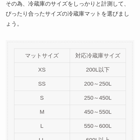
その為、冷蔵庫のサイズをしっかりと計測して、
ぴったり合ったサイズの冷蔵庫マットを選びまし
買ってはいけないオリーブオイルの特徴
は？偽物との見分け方やおすすめ商品を紹
ょう。
介！
飼ってはいけないティーカッププードル
！後悔した理由は？なぜかわいそうなの？
マットサイズ
対応冷蔵庫サイズ
XS
200L以下
コーン茶が体に悪い理由は？効能や副作
SS
200～250L
用・危険性を詳しく紹介！
S
250～450L
M
450～550L
水出し紅茶が危険と言われる理由は食中毒
になりやすいから？効果も解説！
L
550～600L
LL
600L以上