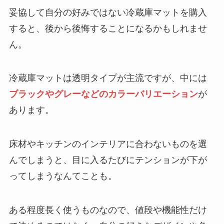
メーカーの特徴や後悔した人の口コミを紹
妥協して自分の好みではない冷蔵庫マットを購入
介！
すると、後から後悔することになるかもしれませ
ん。
買ってはいけない歯磨き粉はどれ？よくあ
る失敗や危険なメーカーとは？子供向けや
おすすめ商品も紹介！
冷蔵庫マットは透明タイプが主流ですが、中には
ブラックやグレーなどのカラーバリエーション
が
あります。
床材やキッチンのインテリアに合わないものを選
んでしまうと、目に入るたびにテンションが下が
ってしまうなんてことも。
ある程度長く使うものなので、値段や機能性だけ