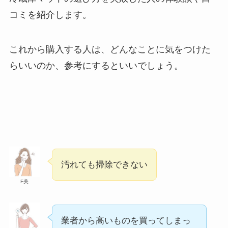
メープルシロップが健康に悪い理由は？危
コミを紹介します。
険性や食べる時の注意点を紹介！
これから購入する人は、どんなことに気をつけた
さくら大根が体に悪い理由は？危険性や効
らいいのか、参考にするといいでしょう。
果を詳しく紹介！ダイエットに向いてる？
買ってよかったミシンはこれ！おすすめや
初心者向けの商品を紹介
汚れても掃除できない
買ってはいけないコーヒーメーカーはあ
る？壊れやすいメーカーの特徴や後悔した
F美
人の口コミ・正しい選び方を紹介！
業者から高いものを買ってしまっ
シリカ水が危険と言われる理由は？効能や