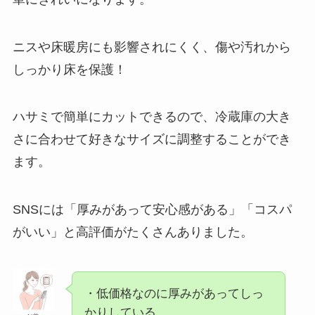
買ってよかった掃除機はこれ！選び方やコ
ード式・コードレスのおすすめも紹介！
ニスや床暖房にも影響されにくく、傷や汚れから
しっかり床を保護！
買ってはいけないドライブレコーダーはど
れ？壊れやすいメーカーの特徴は？後悔し
ないための選び方・おすすめを紹介！
ハサミで簡単にカットできるので、冷蔵庫の大き
さに合わせて好きなサイズに調整することができ
マンチカンを飼ってはいけない理由は？後
ます。
悔した人の口コミやデメリットを紹介！
SNSには「厚みがあって安心感がある」「コスパ
買ってよかったエアコンはこれ！人気・お
がいい」と高評価がたくさんありました。
すすめ商品や選び方を紹介！
・低価格なのに厚みがあってしっ
買ってはいけない掃除機はどれ？よくある
失敗や壊れやすいメーカーとは？おすすめ
かりしている