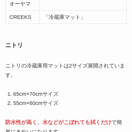
オーヤマ
買ってはいけない枕の特徴は？失敗した人
の口コミや後悔しないための選び方を紹
CREEKS
「冷蔵庫マット」
介！
飼ってはいけないティーカッププードル
ニトリ
！後悔した理由は？なぜかわいそうなの？
ニトリの冷蔵庫用マットは2サイズ展開されていま
コーンスターチが体に悪い理由は？添加物
す。
などの危険性がある？代用品や片栗粉との
違いも紹介！
65cm×70cmサイズ
買ってはいけないコーヒーメーカーはあ
55cm×60cmサイズ
る？壊れやすいメーカーの特徴や後悔した
人の口コミ・正しい選び方を紹介！
防水性が高く、水などがこぼれても拭くだけ
で簡
単にきれいになります。