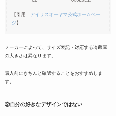
買ってよかったコーヒーメーカーはこれ！
おすすめやお手入れが簡単な商品を紹介！
【引用：
アイリスオーヤマ公式ホームペー
ジ
】
カップ麺はなぜ体に悪い？理由は？食べて
はいけないランキングを紹介！
メーカーによって、サイズ表記・対応する冷蔵庫
の大きさは異なります。
買ってはいけない塩はどれ？危険で体に悪
いメーカーの特徴は？後悔しないための選
び方を紹介！
購入前にきちんと確認することをおすすめしま
す。
牛乳が体に悪いと言われるのはなぜ？飲ま
ない方がいい理由を紹介！
②
自分の好きなデザインではない
サバ缶を食べてはいけない理由は？危険な