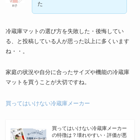
デメリットを解説！飲んではいけない人
た
R子
は？
冷蔵庫マットの選び方を失敗した・後悔してい
デカフェコーヒーが体に悪い理由は？デメ
リットやおすすめ商品を紹介！
る、と投稿している人が思った以上に多くいます
ね・・。
ナタデココが体に悪い理由は？食べ過ぎる
とどうなる？後悔した人の口コミも紹介！
家庭の状況や自分に合ったサイズや機能の冷蔵庫
マットを買うことが大切ですね。
買ってはいけない家具の特徴は？壊れやす
いメーカーはある？後悔しないための選び
買ってはいけない冷蔵庫メーカー
方・おすすめを紹介！
買ってはいけない冷蔵庫メーカー
買ってはいけないラクトアイスはどれ？食
べてはいけない理由や体に悪いメーカーと
の特徴は？壊れやすい・評価が悪
は？