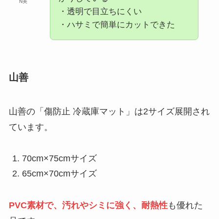
N美
商品や正しい選び方も！
・透明で目立ちにくい
・ハサミで簡単にカットできた
黒砂糖は危険？体に悪いと言われる理由
は？効果やデメリットを解説！
山善
ジンジャエールが体に悪い理由は？効果や
危険性を詳しく紹介！飲み過ぎるとどうな
る？
山善の「傷防止 冷蔵庫マット」は2サイズ展開され
ています。
バナナチップスが体に悪い理由は？健康へ
の効果やダイエットに向いているのかを紹
70cm×75cmサイズ
介！
65cm×70cmサイズ
PVC素材で、汚れやシミに強く、耐熱性
も優れた