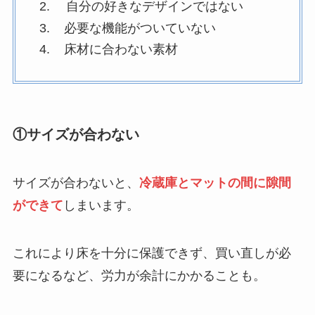
自分の好きなデザインではない
必要な機能がついていない
床材に合わない素材
コーンフレークが体に悪い理由は？添加物
がやばい！？危険性や効果を詳しく紹介！
マンチカンを飼ってはいけない理由は？後
①
サイズが合わない
悔した人の口コミやデメリットを紹介！
サイズが合わないと、
冷蔵庫とマットの間に隙間
ができて
しまいます。
買ってはいけない除雪機はある？壊れやす
いメーカーの特徴や正しい選び方を紹介！
これにより床を十分に保護できず、買い直しが必
要になるなど、労力が余計にかかることも。
食べてはいけないパイナップルの特徴は？
体に悪いメーカーはある？正しい選び方を
紹介！