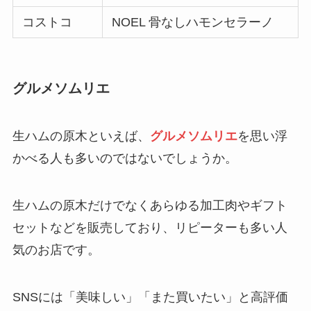
コストコ
NOEL 骨なしハモンセラーノ
飲んではいけない黒豆茶！デメリットや危
険性をどこよりも詳しく紹介！
グルメソムリエ
食べてはいけないオリゴ糖はどれ？買って
はいけないメーカーの特徴や正しい選び方
を紹介！
生ハムの原木といえば、
グルメソムリエ
を思い浮
かべる人も多いのではないでしょうか。
コーンフレークが体に悪い理由は？添加物
がやばい！？危険性や効果を詳しく紹介！
生ハムの原木だけでなくあらゆる加工肉やギフト
セットなどを販売しており、リピーターも多い人
買ってはいけない高級時計のブランドは？
気のお店です。
後悔したメーカーの特徴や失敗した人の口
コミを紹介！
SNSには「美味しい」「また買いたい」と高評価