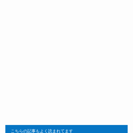
MCTオイルの危険性とは？効果・デメリ
ット・使い方を詳しく紹介！
ごま油を買ってはいけない理由は？体に悪
いメーカーの特徴や後悔した人の口コミを
紹介！
買ってはいけないスマートウォッチはど
れ？よくある失敗や口コミは？安全なメー
カーやおすすめも紹介！
こちらの記事もよく読まれてます