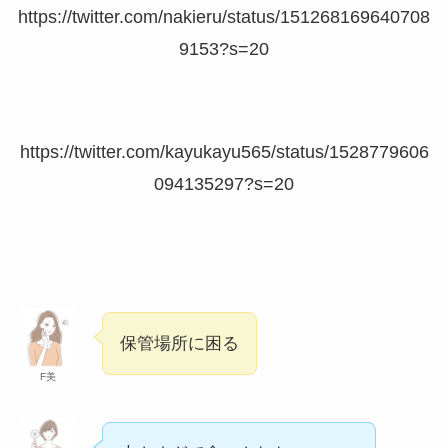
買ってはいけないテレビメーカーはある？
https://twitter.com/nakieru/status/151268169640708
壊れやすい商品の特徴や失敗した人の口コ
ミ・正しい選び方を紹介！
9153?s=20
炭酸水レモンが体に悪い理由は？太るか
ら？効果や危険性を詳しく紹介！
https://twitter.com/kayukayu565/status/1528779606
094135297?s=20
飼ってはいけないモルモット！理由は？後
悔した人や飼ってよかった口コミを紹介！
雑穀米を買ってはいけない理由は？危険性
やメリット・デメリットなどを紹介！
保管場所に困る
F美
食べてはいけないパイナップルの特徴は？
体に悪いメーカーはある？正しい選び方を