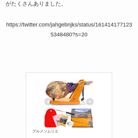
買ってよかった冷蔵庫はこれ！人気メーカ
がたくさんありました。
ーや一人暮らしにおすすめも紹介！
https://twitter.com/jahgebnjks/status/161414177123
5348480?s=20
てんさい糖が体に悪い理由は？危険なの？
後悔した人の口コミを紹介！
デカフェコーヒーが体に悪い理由は？デメ
リットやおすすめ商品を紹介！
買ってはいけない除雪機はある？壊れやす
いメーカーの特徴や正しい選び方を紹介！
グルメソムリエ
買ってはいけないドライヤーはどれ？壊れ
やすいメーカーの特徴や失敗した人の口コ