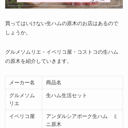
買ってはいけないプロテインは？添加物だ
買ってはいけない生ハムの原木のお店はあるので
らけで危険なメーカーはどれ？おすすめ商
品も紹介！
しょうか。
買ってよかったノートパソコンはこれ！コ
グルメソムリエ・イベリコ屋・コストコの生ハム
スパ最強商品や初心者におすすめを紹介！
の原木を紹介していきます。
買ってはいけない納豆は？安全なメーカー
メーカー名
商品名
の特徴や失敗した人の口コミは？おすすめ
も紹介！
グルメソム
生ハム生活セット
リエ
買ってはいけない枕の特徴は？失敗した人
の口コミや後悔しないための選び方を紹
イベリコ屋
アンダルシアポーク生ハム ミ
介！
ニ原木