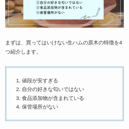
買ってはいけない折りたたみ自転車はあ
る？壊れやすいメーカーや特徴を紹介！
買ってはいけないプロテインは？添加物だ
まずは、買ってはいけない生ハムの原木の特徴を4
らけで危険なメーカーはどれ？おすすめ商
品も紹介！
つ紹介します。
トマトジュースを買ってはいけない理由
は？毎日飲むと体に悪い？危険性やデメリ
ットも紹介！
値段が安すぎる
自分の好きな匂いではない
食品添加物が含まれている
豆柴を飼ってはいけない理由は？デメリッ
トは抜け毛や病気？後悔した人の口コミも
保管場所がない
紹介！
はんぺんを買ってはいけない理由は？体に