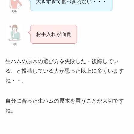
大きすぎて食べきれない・・・
紹介！
R子
コンビニのパンを買ってはいけない理由
は？体に悪い？添加物なしの商品も紹介！
お手入れが面倒
S美
飼ってはいけないフレンチブルドッグ！理
生ハムの原木の選び方を失敗した・後悔してい
由や後悔した人の口コミを紹介！
る、と投稿している人が思った以上に多くいます
ね・・。
ゴールデンレトリバーを飼ってはいけない
理由は？後悔した人の口コミを紹介！
自分に合った生ハムの原木を買うことが大切です
ね。
買ってはいけないグミはどれ？危険なメー
カーの特徴は？口コミや無添加商品を紹
介！