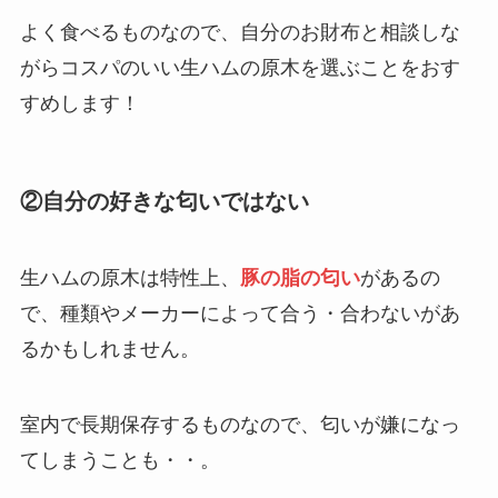
よく食べるものなので、自分のお財布と相談しな
がらコスパのいい生ハムの原木を選ぶことをおす
買ってはいけないゲーミングチェアの特徴
すめします！
は？失敗した人の口コミや後悔しないため
の選び方を紹介！
②自分の好きな匂いではない
ヨークシャテリアを飼ってはいけない理由
は？後悔した人の口コミを紹介！
生ハムの原木は特性上、
豚の脂の匂い
があるの
で、種類やメーカーによって合う・合わないがあ
買ってはいけないまつげ美容液の特徴は？
使ってはいけないメーカーや後悔した人の
るかもしれません。
口コミを紹介！
室内で長期保存するものなので、匂いが嫌になっ
もずく酢が危険と言われる理由は？デメリ
ットや効果をどこよりも詳しく紹介！
てしまうことも・・。