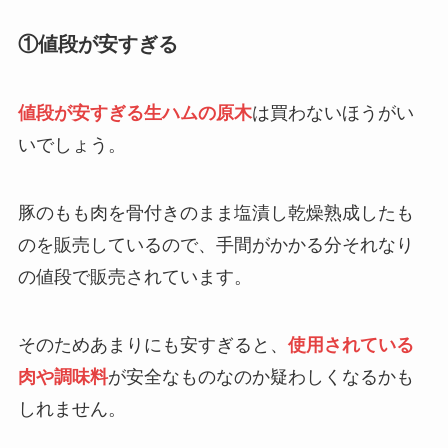
悪いメーカーの特徴や後悔した人の口コミ
を紹介！
①値段が安すぎる
買ってはいけないミネラルウォーターの特
値段が安すぎる生ハムの原木
は買わないほうがい
徴は？危険で体に悪いメーカーや正しい選
び方を紹介！
いでしょう。
絶対に買ってはいけない4Kテレビはど
豚のもも肉を骨付きのまま塩漬し乾燥熟成したも
れ？壊れやすいメーカーや特徴は？後悔し
ないための選び方・おすすめを紹介！
のを販売しているので、手間がかかる分それなり
の値段で販売されています。
コンビニのパンを買ってはいけない理由
は？体に悪い？添加物なしの商品も紹介！
そのためあまりにも安すぎると、
使用されている
肉や調味料
が安全なものなのか疑わしくなるかも
しれません。
ひじきが体に悪いと言われる理由は？デメ
リットや危険性・効果を解説！