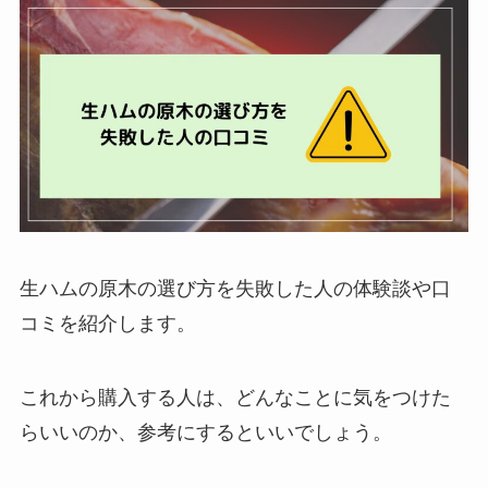
ジンジャエールが体に悪い理由は？効果や
危険性を詳しく紹介！飲み過ぎるとどうな
る？
買ってはいけない食品用ラップはどれ？危
険なメーカーの特徴や後悔した人の口コミ
を紹介！
買ってはいけない高級時計のブランドは？
生ハムの原木の選び方を失敗した人の体験談や口
後悔したメーカーの特徴や失敗した人の口
コミを紹介！
コミを紹介します。
【TOP5】飼ってはいけない猫ランキン
これから購入する人は、どんなことに気をつけた
グ！理由や本当に飼いやすい種類も紹介！
らいいのか、参考にするといいでしょう。