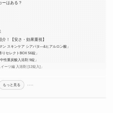
カーはある？
ミ
紹介！【安さ・効果重視】
ン スキンケア シアバタ―&ヒアルロン酸」
りセレクトBOX 56錠」
ス 中性重炭酸入浴剤 9錠」
イーツ編 入浴剤 [12錠入]」
もっと見る