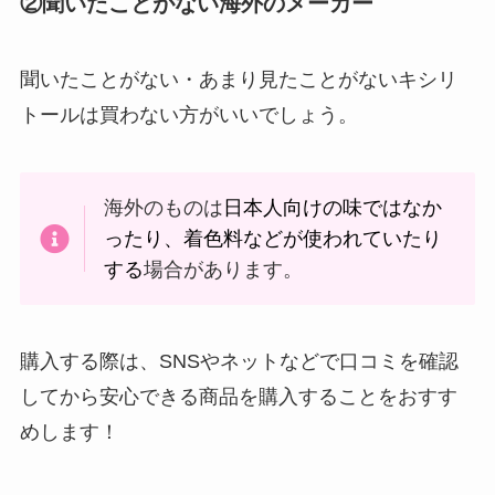
②聞いたことがない海外のメーカー
れ？理由や後悔した人の口コミを紹介！
聞いたことがない・あまり見たことがないキシリ
買ってはいけないフライパンはある？体に
トールは買わない方がいいでしょう。
害のないメーカーやおすすめまとめ！よく
ある失敗や口コミは？
海外のものは
日本人向けの味ではなか
飲んではいけない烏龍茶！体に悪い理由
ったり、着色料などが使われていたり
は？カフェインの量や効果を詳しく紹介！
する
場合があります。
梅ジュースが体に悪い理由は？飲みすぎる
購入する際は、SNSやネットなどで口コミを確認
とどうなる？後悔した人の口コミも紹介！
してから安心できる商品を購入することをおすす
めします！
買ってはいけないブルーレイレコーダーは
どれ？壊れやすいメーカーの特徴やよくあ