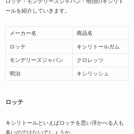
ロッテ・モンデリーズジャパン・明治のキシリト
買ってはいけないマヨネーズはどれ？危険
ールを紹介していきます。
なメーカーの特徴は？後悔しないための選
び方・無添加商品を紹介！
メーカー名
商品名
糖質ゼロビールが体に悪い理由は？太るか
ロッテ
キシリトールガム
ら？デメリットを詳しく解説！
モンデリーズジャパン
クロレッツ
買ってはいけないおままごとキッチンはあ
明治
キシリッシュ
る？後悔した人の口コミや人気商品は？
ロッテ
買ってはいけない除湿機はどれ？壊れやす
いメーカーの特徴や後悔した人の口コミを
紹介！
キシリトールといえばロッテを思い浮かべる人も
多いのではないでしょうか。