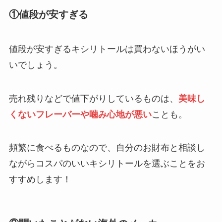
食べてはいけないヨーグルトのメーカーは
①値段が安すぎる
ある？買ってはいけない特徴や正しい選び
方を紹介！
値段が安すぎるキシリトールは買わないほうがい
いでしょう。
買ってはいけないウインナーはどれ？危険
なメーカーの特徴や後悔した人の口コミを
紹介！
売れ残りなどで値下がりしているものは、
美味し
くないフレーバーや噛み心地が悪い
ことも。
氷砂糖が体に悪い理由は？危険性やデメリ
ットを詳しく解説！食べすぎると太る？
頻繁に食べるものなので、自分のお財布と相談し
ながらコスパのいいキシリトールを選ぶことをお
買ってはいけないソーダストリームはあ
る？後悔した口コミやコスパのいい商品は
すすめします！
どれ？
飼ってはいけないハムスターの種類はど