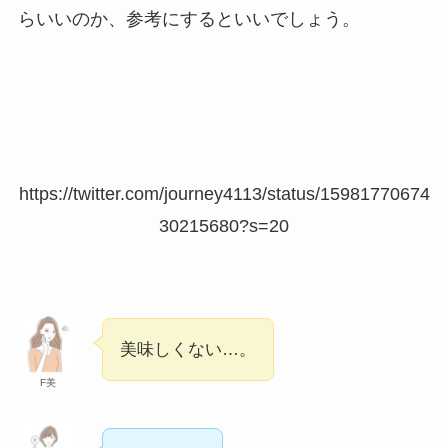
買ってはいけない美顔器はどれ？よくある
らいいのか、参考にするといいでしょう。
失敗や壊れやすいメーカーの特徴とは？や
正しい選び方を紹介！
買ってはいけない日焼け止めはどれ？よく
ある失敗や口コミまとめ！市販の安全な商
品・おすすめも紹介！
https://twitter.com/journey4113/status/15981770674
30215680?s=20
買ってよかったビデオカメラはこれ！人
気・おすすめ商品や選び方を紹介！
糖質ゼロビールが体に悪い理由は？太るか
美味しくない…。
ら？デメリットを詳しく解説！
F美
低脂肪牛乳が体に悪い理由は？牛乳とどっ