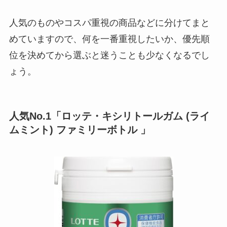
買ってはいけないエアコンメーカーの特徴
は？壊れやすい・評判が悪い商品まとめ！
後悔しないための選び方を紹介！
人気のものやコスパ重視の商品などに分けてまと
めていますので、何を一番重視したいか、優先順
コーヒーフレッシュが体に悪い理由は？危
位を決めてから選ぶと迷うことも少なくなるでし
険性やデメリットを紹介！
ょう。
飼ってはいけないフレンチブルドッグ！理
人気No.1「ロッテ・キシリトールガム (ライ
由や後悔した人の口コミを紹介！
ムミント) ファミリーボトル 」
カップ麺はなぜ体に悪い？理由は？食べて
はいけないランキングを紹介！
飼ってはいけないロシアンブルー！後悔し
た理由は飼いにくい性格のせい？