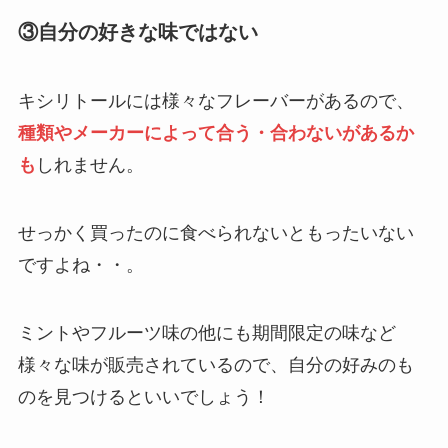
る失敗は？正しい選び方も解説！
③自分の好きな味ではない
パグを飼ってはいけない理由は？後悔した
人の口コミやデメリットを紹介！
キシリトールには様々なフレーバーがあるので、
種類やメーカーによって合う・合わないがあるか
も
しれません。
買ってよかった美顔器はこれ！おすすめや
本当に効果がある商品はどれ？
せっかく買ったのに食べられないともったいない
ですよね・・。
買ってはいけない外車(輸入車)の特徴は？
失敗した人の口コミや避けるべきメーカー
を紹介！
ミントやフルーツ味の他にも期間限定の味など
様々な味が販売されているので、自分の好みのも
炭酸水レモンが体に悪い理由は？太るか
のを見つけるといいでしょう！
ら？効果や危険性を詳しく紹介！