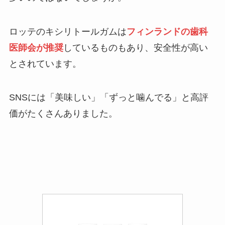
飼ってはいけないミーアキャット！後悔し
た理由や懐かないなどの口コミも紹介！
ロッテのキシリトールガムは
フィンランドの歯科
医師会が推奨
しているものもあり、安全性が高い
亜麻仁油を買ってはいけない理由は？危険
とされています。
なメーカーの特徴や後悔した人の口コミを
紹介！
SNSには「美味しい」「ずっと噛んでる」と高評
買ってはいけないサラダ油！体に悪いと言
価がたくさんありました。
われる理由や危険性を詳しく紹介！
コーヒーフレッシュが体に悪い理由は？危
険性やデメリットを紹介！
MCTオイルの危険性とは？効果・デメリ
ット・使い方を詳しく紹介！