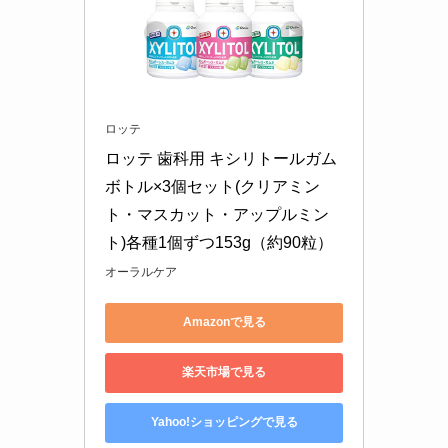
プロセスチーズが体に悪い理由は？効果や
危険性は？デメリットや後悔した人の口コ
ミを紹介！
ロッテ
ロッテ 歯科用 キシリトールガム 
ボトル×3個セット(クリアミン
買ってはいけない掃除機はどれ？よくある
失敗や壊れやすいメーカーとは？おすすめ
ト・マスカット・アップルミン
商品や正しい選び方も！
ト)各種1個ずつ153g（約90粒）
オーラルケア
買ってはいけない折りたたみ自転車はあ
る？壊れやすいメーカーや特徴を紹介！
Amazonで見る
楽天市場で見る
買ってよかったオーブンレンジはこれ！お
菓子作りや一人暮らしにおすすめも紹介！
Yahoo!ショッピングで見る