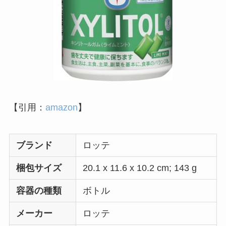
コンビニのサラダチキンが体に悪い理由
は？太るから？デメリットや後悔した人の
口コミを紹介！
飼ってはいけないハムスターの種類はど
れ？理由や後悔した人の口コミを紹介！
【引用：
amazon
】
ブランド
‎ロッテ
食べてはいけないグラノーラはある？買っ
てはいけないメーカーの特徴や正しい選び
方を紹介！
梱包サイズ
‎20.1 x 11.6 x 10.2 cm; 143 g
容器の種類
‎ボトル
ジンジャエールが体に悪い理由は？効果や
危険性を詳しく紹介！飲み過ぎるとどうな
メーカー
‎ロッテ
る？