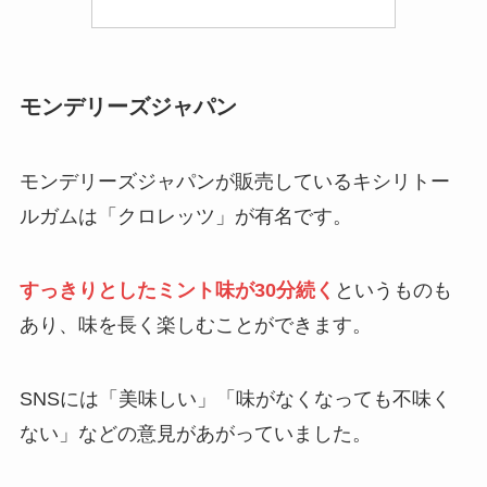
買ってよかった美顔器はこれ！おすすめや
本当に効果がある商品はどれ？
モンデリーズジャパン
買ってはいけない炊飯器はどれ？壊れやす
モンデリーズジャパンが販売しているキシリトー
いメーカーや特徴は？後悔しないための選
び方・おすすめを紹介！
ルガムは「クロレッツ」が有名です。
すっきりとしたミント味が30分続く
というものも
あり、味を長く楽しむことができます。
SNSには「美味しい」「味がなくなっても不味く
ない」などの意見があがっていました。