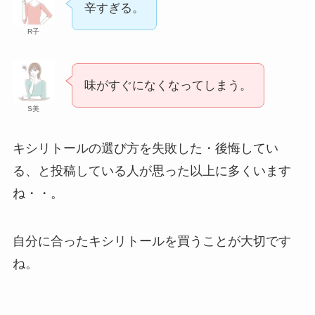
ちがいい？危険性やデメリットを紹介！
辛すぎる。
R子
コーン茶が体に悪い理由は？効能や副作
用・危険性を詳しく紹介！
味がすぐになくなってしまう。
S美
飼ってはいけないミニチュアシュナウザー
キシリトールの選び方を失敗した・後悔してい
！後悔した理由や飼いにくいなどの口コミ
を紹介！
る、と投稿している人が思った以上に多くいます
ね・・。
コーヒーフレッシュが体に悪い理由は？危
険性やデメリットを紹介！
自分に合ったキシリトールを買うことが大切です
ね。
買ってはいけない折りたたみ自転車はあ
る？壊れやすいメーカーや特徴を紹介！