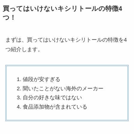
買ってはいけないキシリトールの特徴4
買ってはいけない日焼け止めはどれ？よく
つ！
ある失敗や口コミまとめ！市販の安全な商
品・おすすめも紹介！
まずは、買ってはいけないキシリトールの特徴を4
MCTオイルの危険性とは？効果・デメリ
つ紹介します。
ット・使い方を詳しく紹介！
買ってよかったノートパソコンはこれ！コ
値段が安すぎる
スパ最強商品や初心者におすすめを紹介！
聞いたことがない海外のメーカー
自分の好きな味ではない
食品添加物が含まれている
買ってはいけない柔軟剤はどれ？危険なメ
ーカーの特徴や後悔した人の口コミを紹
介！