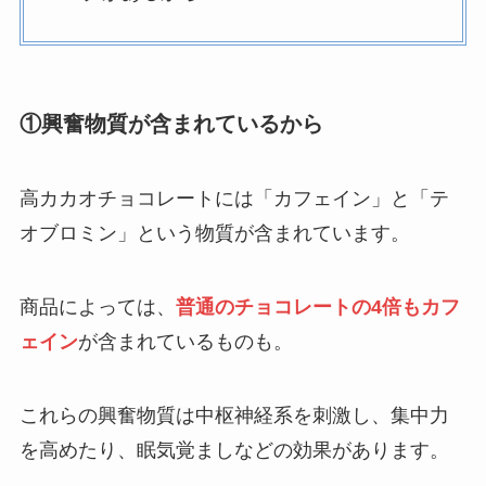
ココナッツオイルは食べてはいけない！？
危険性や本当に体に悪いのかを詳しく解
説！
①興奮物質が含まれているから
買ってはいけないマヨネーズはどれ？危険
なメーカーの特徴は？後悔しないための選
高カカオチョコレートには「カフェイン」と「テ
び方・無添加商品を紹介！
オブロミン」という物質が含まれています。
ジンジャエールが体に悪い理由は？効果や
危険性を詳しく紹介！飲み過ぎるとどうな
商品によっては、
普通のチョコレートの4倍もカフ
る？
ェイン
が含まれているものも。
飼ってはいけないスコティッシュフォール
ド！後悔した人の口コミやかわいそうと言
これらの興奮物質は中枢神経系を刺激し、集中力
われる理由は？
を高めたり、眠気覚ましなどの効果があります。