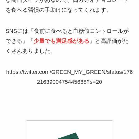
な商品タイプがあるので、高カカオチョコレート
ら？危険で避けるべきメーカーを紹介！
を食べる習慣の手助けになってくれます。
食べてはいけないパイナップルの特徴は？
SNSには「食前に食べると血糖値コントロールが
体に悪いメーカーはある？正しい選び方を
紹介！
できる」「
少量でも満足感がある
」と高評価がた
くさんありました。
コーンフレークが体に悪い理由は？添加物
がやばい！？危険性や効果を詳しく紹介！
https://twitter.com/GREEN_MY_GREEN/status/176
2163900475445668?s=20
さくら大根が体に悪い理由は？危険性や効
果を詳しく紹介！ダイエットに向いてる？
米粉が体に悪いと言われる理由は？デメリ
ットや危険性を詳しく解説！