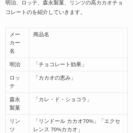
明治、ロッテ、森永製菓、リンツの高カカオチョ
コーン茶が体に悪い理由は？効能や副作
コレートのを紹介していきます。
用・危険性を詳しく紹介！
メー
商品名
カー
めんつゆを買ってはいけない理由は？体に
悪いメーカーの特徴や後悔した人の口コミ
名
を紹介！
明治
「チョコレート効果」
糖質ゼロビールが体に悪い理由は？太るか
ロッ
「カカオの恵み」
ら？デメリットを詳しく解説！
テ
森永
「カレ・ド・ショコラ」
買ってはいけない冷蔵庫マットはある？後
製菓
悔した人の口コミやデメリットは？
リン
「リンドール カカオ70%」「エクセ
ツ
レンス 70%カカオ」