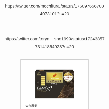
https://twitter.com/mochifurai/status/176097656703
4073101?s=20
https://twitter.com/torya__sho1999/status/17243857
73141864923?s=20
森永乳業