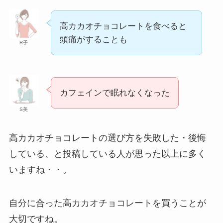
高カカオチョコレートを食べると
飼ってはいけないピットブル！後悔した人
頭痛がすることも
の口コミや怖い・危ない理由は？
R子
買ってはいけないバナナの特徴は？シール
カフェインで眠れなくなった
の見方や安全なバナナの選び方まとめ！よ
くある失敗や口コミは？
S美
高カカオチョコレートの選び方を失敗した・後悔
片栗粉が体に悪い理由は？危険性やデメリ
ット・代用商品を紹介！グルテンは入って
している、と投稿している人が思った以上に多く
いる？
いますね・・。
ひじきが体に悪いと言われる理由は？デメ
リットや危険性・効果を解説！
自分に合った高カカオチョコレートを買うことが
大切ですね。