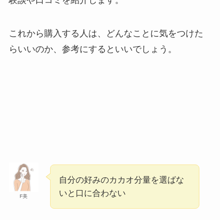
験談や口コミを紹介します。
ないって本当？デメリットも紹介！
これから購入する人は、どんなことに気をつけた
オーツミルクが体に悪い理由は？太るか
らいいのか、参考にするといいでしょう。
ら？デメリットや後悔した人の口コミを紹
介！
飲んではいけない野菜ジュースの特徴は？
体に悪いメーカーやおすすめの商品を紹
介！
カップ麺はなぜ体に悪い？理由は？食べて
はいけないランキングを紹介！
自分の好みのカカオ分量を選ばな
いと口に合わない
F美
買ってはいけない中古車の特徴は？失敗し
た人の口コミや避けるべきメーカーを紹
介！