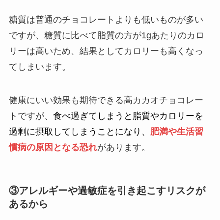
由や抜け毛がひどいなどの口コミも紹介！
糖質は普通のチョコレートよりも低いものが多い
ですが、糖質に比べて脂質の方が1gあたりのカロ
買ってはいけないグミはどれ？危険なメー
リーは高いため、結果としてカロリーも高くなっ
カーの特徴は？口コミや無添加商品を紹
介！
てしまいます。
買ってはいけない洗濯機はどれ？正しく選
健康にいい効果も期待できる高カカオチョコレー
ぶための特徴や避けるべきメーカを紹介！
トですが、
食べ過ぎてしまうと脂質やカロリーを
過剰に摂取してしまうことになり、
肥満や生活習
慣病の原因となる恐れ
があります。
アガベシロップが体に悪い理由は？危険性
やデメリットを詳しく紹介！
③アレルギーや過敏症を引き起こすリスクが
煮干しが体に悪い理由は？デメリットや後
あるから
悔した人の口コミを紹介！