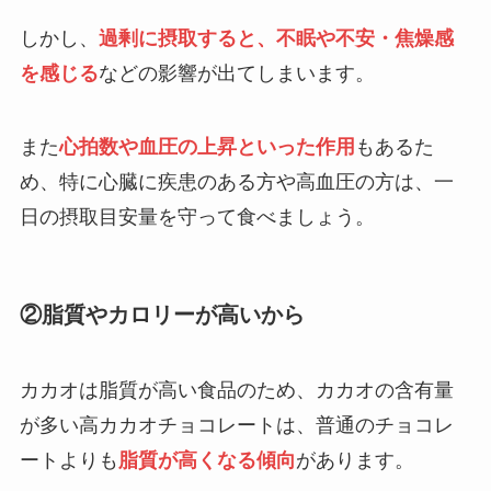
ドーナツを食べてはいけない理由は？体に
しかし、
過剰に摂取すると、不眠や不安・焦燥感
悪い？口コミや無添加商品を紹介！
を感じる
などの影響が出てしまいます。
アルファ米が危険と言われる理由は？体に
また
心拍数や血圧の上昇といった作用
もあるた
悪いから？デメリットや効果を解説！
め、特に心臓に疾患のある方や高血圧の方は、一
日の摂取目安量を守って食べましょう。
買ってはいけない豆腐は？安いものは危
険？安全なメーカーの見分け方や後悔した
人の口コミを紹介！
②脂質やカロリーが高いから
買ってはいけないキシリトールは？危険な
メーカーの特徴や後悔した人の口コミを紹
カカオは脂質が高い食品のため、カカオの含有量
介！
が多い高カカオチョコレートは、普通のチョコレ
ートよりも
脂質が高くなる傾向
があります。
飼ってはいけないキャバリア！後悔した理