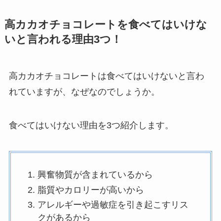
すすめ商品も紹介！
高カカオチョコレートを食べてはいけな
買ってはいけない外車(輸入車)の特徴は？
いと言われる理由3つ！
失敗した人の口コミや避けるべきメーカー
を紹介！
高カカオチョコレートは食べてはいけないと言わ
ちくわが体に悪いと言われる理由は？効果
れていますが、なぜなのでしょうか。
やデメリットを詳しく解説！
食べてはいけない理由を3つ紹介します。
ジャスミン茶が体に悪い理由は？効能や副
作用を詳しく紹介！
興奮物質が含まれているから
脂質やカロリーが高いから
買ってはいけない軽自動車の特徴は？失敗
した人の口コミや後悔しないための選び方
アレルギーや過敏症を引き起こすリス
を紹介！
クがあるから