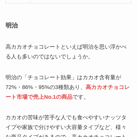
買ってはいけない外車(輸入車)の特徴は？
失敗した人の口コミや避けるべきメーカー
を紹介！
明治
食べてはいけないグラノーラはある？買っ
てはいけないメーカーの特徴や正しい選び
方を紹介！
高カカオチョコレートといえば明治を思い浮かべ
る人も多いのではないでしょうか。
バタフライピーを飲んではいけない理由
は？効能や成分・口コミを紹介！
明治の「チョコレート効果」はカカオ含有量が
72%・86%・95%の3種類あり、
高カカオチョコレ
ート市場で売上No.1の商品
です。
買ってはいけないウインナーはどれ？危険
なメーカーの特徴や後悔した人の口コミを
紹介！
カカオの苦味が苦手な人でも食べやすいナッツタ
イプや家族で分けやすい大容量タイプなど、様々
春雨を食べてはいけない理由は？太るか